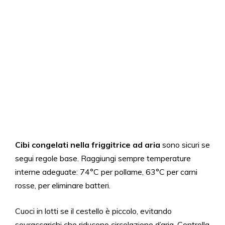
Cibi congelati nella friggitrice ad aria
sono sicuri se
segui regole base. Raggiungi sempre temperature
interne adeguate: 74°C per pollame, 63°C per carni
rosse, per eliminare batteri.
Cuoci in lotti se il cestello è piccolo, evitando
sovraccarichi che riducono circolazione d’aria. Controlla