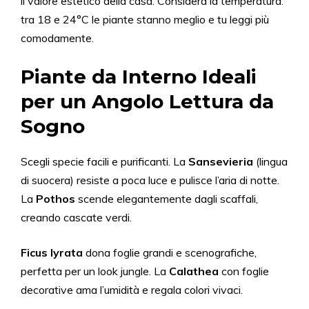
il valore estetico della casa. Considera la temperatura:
tra 18 e 24°C le piante stanno meglio e tu leggi più
comodamente.
Piante da Interno Ideali
per un Angolo Lettura da
Sogno
Scegli specie facili e purificanti. La
Sansevieria
(lingua
di suocera) resiste a poca luce e pulisce l’aria di notte.
La
Pothos
scende elegantemente dagli scaffali,
creando cascate verdi.
Ficus lyrata
dona foglie grandi e scenografiche,
perfetta per un look jungle. La
Calathea
con foglie
decorative ama l’umidità e regala colori vivaci.