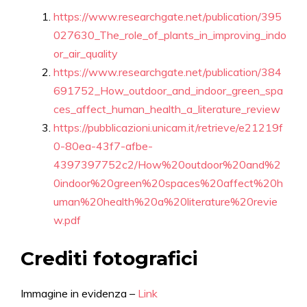
https://www.researchgate.net/publication/395
027630_The_role_of_plants_in_improving_indo
or_air_quality
https://www.researchgate.net/publication/384
691752_How_outdoor_and_indoor_green_spa
ces_affect_human_health_a_literature_review
https://pubblicazioni.unicam.it/retrieve/e21219f
0-80ea-43f7-afbe-
4397397752c2/How%20outdoor%20and%2
0indoor%20green%20spaces%20affect%20h
uman%20health%20a%20literature%20revie
w.pdf
Crediti fotografici
Immagine in evidenza –
Link