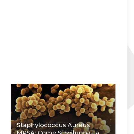
Staphylococcus Aureus
MRSA: Come Si Sviluppa La