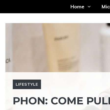
Vai
Home
Mic
al
contenuto
LIFESTYLE
PHON: COME PULI