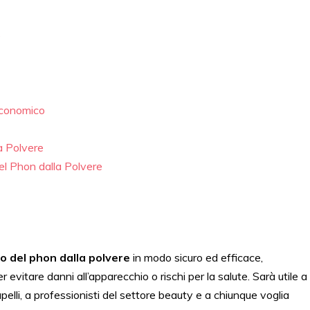
e
Economico
la Polvere
el Phon dalla Polvere
tro del phon dalla polvere
in modo sicuro ed efficace,
 evitare danni all’apparecchio o rischi per la salute. Sarà utile a
apelli, a professionisti del settore beauty e a chiunque voglia