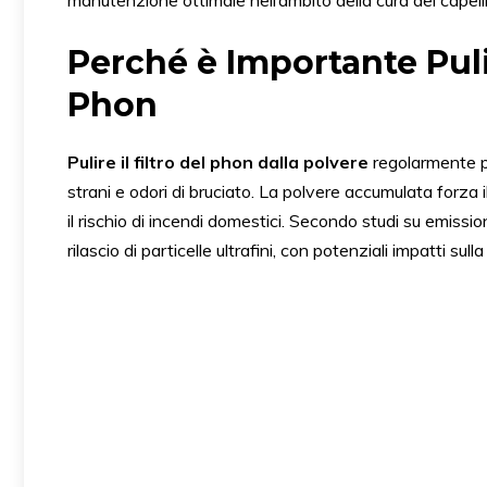
manutenzione ottimale nell’ambito della cura dei capelli
Perché è Importante Puli
Phon
Pulire il filtro del phon dalla polvere
regolarmente p
strani e odori di bruciato. La polvere accumulata forza
il rischio di incendi domestici. Secondo studi su emissioni
rilascio di particelle ultrafini, con potenziali impatti sulla