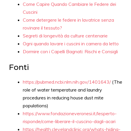
Come Capire Quando Cambiare le Federe dei
Cuscini
Come detergere le federe in lavatrice senza
rovinare il tessuto?
Segreti di longevità da culture centenarie
Ogni quando lavare i cuscini in camera da letto
Dormire con i Capelli Bagnati: Rischi e Consigli
Fonti
https://pubmed.ncbi.nlm.nih.gov/1401643/
(The
role of water temperature and laundry
procedures in reducing house dust mite
populations)
https://www.fondazioneveronesi.it/lesperto-
risponde/come-liberare-il-cuscino-dagli-acari
https://health.clevelandclinic.org/whats-hiding-