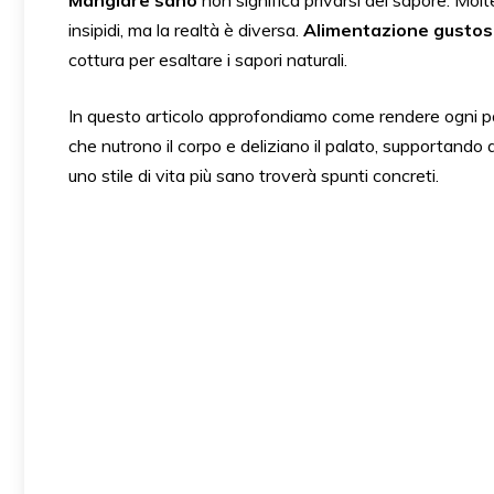
Mangiare sano
non significa privarsi del sapore. Molt
insipidi, ma la realtà è diversa.
Alimentazione gustos
cottura per esaltare i sapori naturali.
In questo articolo approfondiamo come rendere ogni pa
che nutrono il corpo e deliziano il palato, supportando 
uno stile di vita più sano troverà spunti concreti.