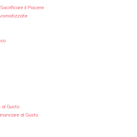
acrificare il Piacere
 Aromatizzate
oso
 al Gusto
nunciare al Gusto