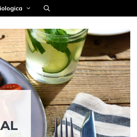
iologica
 AL