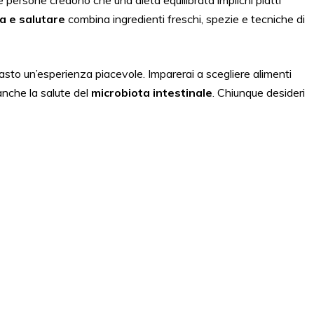
e persone credono che una dieta equilibrata implichi piatti
a e salutare
combina ingredienti freschi, spezie e tecniche di
sto un’esperienza piacevole. Imparerai a scegliere alimenti
anche la salute del
microbiota intestinale
. Chiunque desideri