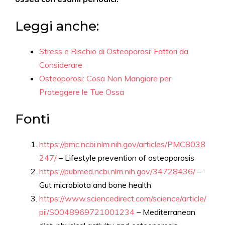
Leggi anche:
Stress e Rischio di Osteoporosi: Fattori da
Considerare
Osteoporosi: Cosa Non Mangiare per
Proteggere le Tue Ossa
Fonti
https://pmc.ncbi.nlm.nih.gov/articles/PMC8038
247/
– Lifestyle prevention of osteoporosis
https://pubmed.ncbi.nlm.nih.gov/34728436/
–
Gut microbiota and bone health
https://www.sciencedirect.com/science/article/
pii/S0048969721001234
– Mediterranean