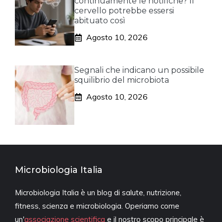
continuamente le notifiche? Il
cervello potrebbe essersi
abituato così
Agosto 10, 2026
Segnali che indicano un possibile
squilibrio del microbiota
Agosto 10, 2026
Microbiologia Italia
Microbiologia Italia è un blog di salute, nutrizione,
fitness, scienza e microbiologia. Operiamo come
un'
associazione scientifica
e il nostro scopo principale è