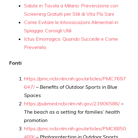
Salute in Tavola a Milano: Prevenzione con
Screening Gratuiti per Stili di Vita Più Sani
Come Evitare le Intossicazioni Alimentari in
Spiaggia: Consigli Utili
Ictus Emorragico: Quando Succede e Come
Prevenirlo
Fonti
https://pmc.ncbi.nlm.nih.gov/articles/PMC7697
647/
–
Benefits of Outdoor Sports in Blue
Spaces
https://pubmed.ncbi.nlm.nih.gov/23906586/
–
The beach as a setting for families’ health
promotion
https://pmc.ncbi.nlm.nih.gov/articles/PMC8850
489/
–
Photoprotection in Outdoor Sports