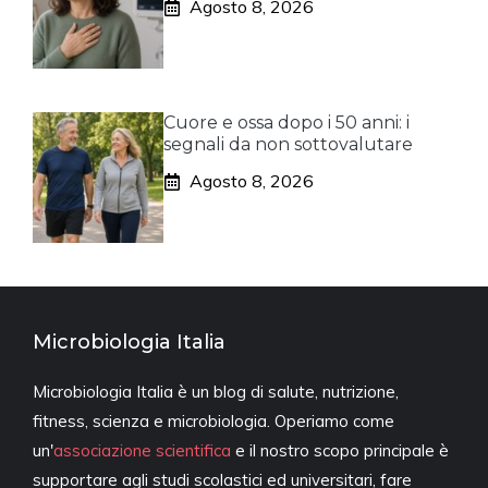
Agosto 8, 2026
Cuore e ossa dopo i 50 anni: i
segnali da non sottovalutare
Agosto 8, 2026
Microbiologia Italia
Microbiologia Italia è un blog di salute, nutrizione,
fitness, scienza e microbiologia. Operiamo come
un'
associazione scientifica
e il nostro scopo principale è
supportare agli studi scolastici ed universitari, fare