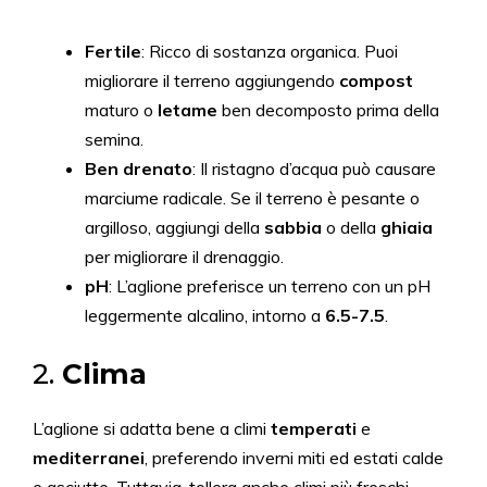
Fertile
: Ricco di sostanza organica. Puoi
migliorare il terreno aggiungendo
compost
maturo o
letame
ben decomposto prima della
semina.
Ben drenato
: Il ristagno d’acqua può causare
marciume radicale. Se il terreno è pesante o
argilloso, aggiungi della
sabbia
o della
ghiaia
per migliorare il drenaggio.
pH
: L’aglione preferisce un terreno con un pH
leggermente alcalino, intorno a
6.5-7.5
.
2.
Clima
L’aglione si adatta bene a climi
temperati
e
mediterranei
, preferendo inverni miti ed estati calde