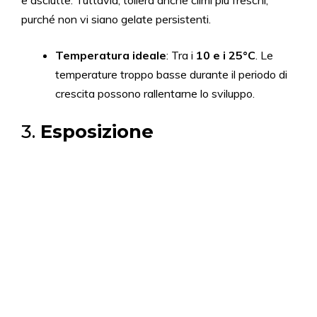
e asciutte. Tuttavia, tollera anche climi più freschi,
purché non vi siano gelate persistenti.
Temperatura ideale
: Tra i
10 e i 25°C
. Le
temperature troppo basse durante il periodo di
crescita possono rallentarne lo sviluppo.
3.
Esposizione