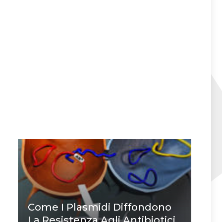
Come I Plasmidi Diffondono
La Resistenza Agli Antibiotici