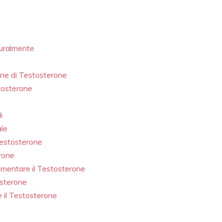
turalmente
ione di Testosterone
tosterone
i
ale
Testosterone
rone
umentare il Testosterone
osterone
 il Testosterone