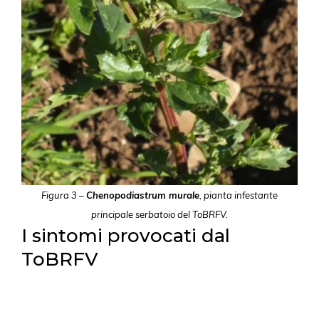
Figura 3 –
Chenopodiastrum murale
, pianta infestante
principale serbatoio del ToBRFV.
I sintomi provocati dal
ToBRFV