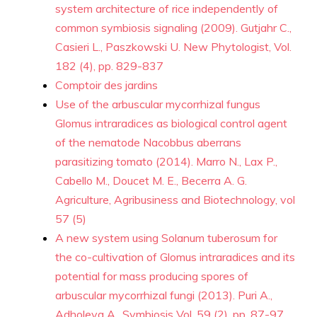
system architecture of rice independently of
common symbiosis signaling (2009). Gutjahr C.,
Casieri L., Paszkowski U. New Phytologist, Vol.
182 (4), pp. 829-837
Comptoir des jardins
Use of the arbuscular mycorrhizal fungus
Glomus intraradices as biological control agent
of the nematode Nacobbus aberrans
parasitizing tomato (2014). Marro N., Lax P.,
Cabello M., Doucet M. E., Becerra A. G.
Agriculture, Agribusiness and Biotechnology, vol
57 (5)
A new system using Solanum tuberosum for
the co-cultivation of Glomus intraradices and its
potential for mass producing spores of
arbuscular mycorrhizal fungi (2013). Puri A.,
Adholeya A., Symbiosis Vol. 59 (2), pp. 87-97