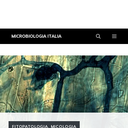
Vai
Men
MICROBIOLOGIA ITALIA
al
contenuto
FITOPATOLOGIA
,
MICOLOGIA