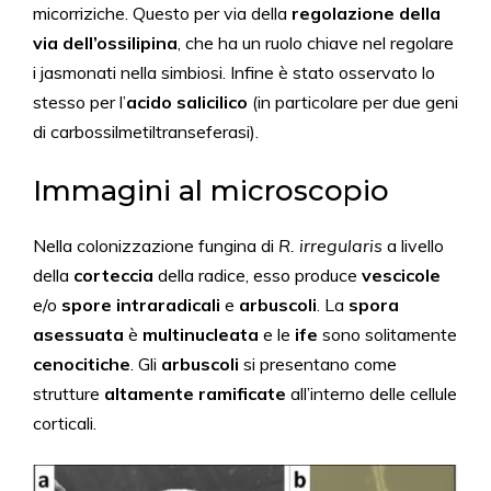
micorriziche. Questo per via della
regolazione
della
via dell’ossilipina
, che ha un ruolo chiave nel regolare
i jasmonati nella simbiosi. Infine è stato osservato lo
stesso per l’
acido salicilico
(in particolare per due geni
di carbossilmetiltranseferasi).
Immagini al microscopio
Nella colonizzazione fungina di
R. irregularis
a livello
della
corteccia
della radice, esso produce
vescicole
e/o
spore intraradicali
e
arbuscoli
. La
spora
asessuata
è
multinucleata
e le
ife
sono solitamente
cenocitiche
. Gli
arbuscoli
si presentano come
strutture
altamente ramificate
all’interno delle cellule
corticali.