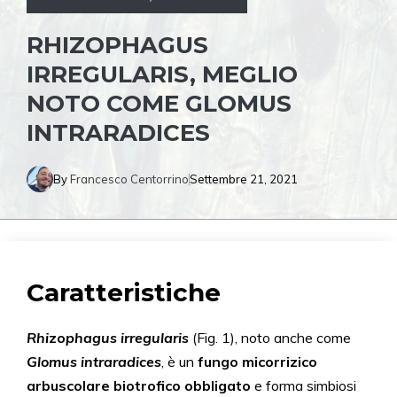
RHIZOPHAGUS
IRREGULARIS, MEGLIO
NOTO COME GLOMUS
INTRARADICES
By
Francesco Centorrino
Settembre 21, 2021
Caratteristiche
Rhi
zo
phagus irregularis
(Fig. 1), noto anche come
Glomus intraradices
, è un
fungo micorrizico
arbuscolare biotrofico obbligato
e forma simbiosi