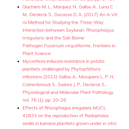
Giachero M. L., Marquez N., Gallou A., Luna C.
M., Declerck S., Ducasse D. A. (2017) An
In Vit
ro
Method for Studying the Three-Way
Interaction between Soybean,
Rhizophagus
irregularis
and the Soil-Borne
Pathogen
Fusarium virguliforme
, Frontiers in
Plant Science.
Mycorrhiza induced resistance in potato
plantlets challenged by
Phytophthora
infestans
(2011) Gallou A., Mosquera L. P. H.,
Cranenbrouck S., Suàrez J. P., Declerck S.,
Physiological and Molecular Plant Pathology,
Vol. 76 (1), pp. 20-26
Effects of Rhizophagus irregularis MUCL
41833 on the reproduction of Radopholus
similis in banana plantlets grown under in vitro